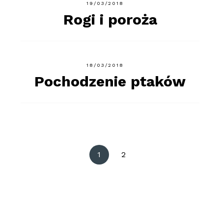
19/03/2018
Rogi i poroża
18/03/2018
Pochodzenie ptaków
Stronicowanie
1
2
wpisów