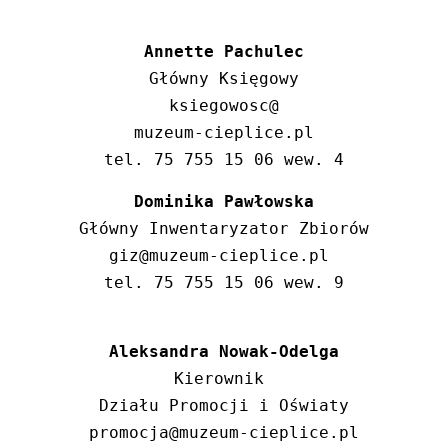
Annette Pachulec
Główny Księgowy

ksiegowosc@

muzeum-cieplice.pl

tel. 75 755 15 06 wew. 4
Dominika Pawłowska
Główny Inwentaryzator Zbiorów

giz@muzeum-cieplice.pl 

tel. 75 755 15 06 wew. 9
Aleksandra Nowak-Odelga
Kierownik 

Działu Promocji i Oświaty

promocja@muzeum-cieplice.pl
