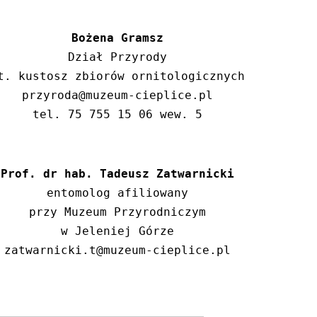
Bożena Gramsz
 Dział Przyrody 

t. kustosz zbiorów ornitologicznych

przyroda@muzeum-cieplice.pl

tel. 75 755 15 06 wew. 5
Prof. dr hab. Tadeusz Zatwarnicki
entomolog afiliowany
przy Muzeum Przyrodniczym
w Jeleniej Górze
zatwarnicki.t@muzeum-cieplice.pl