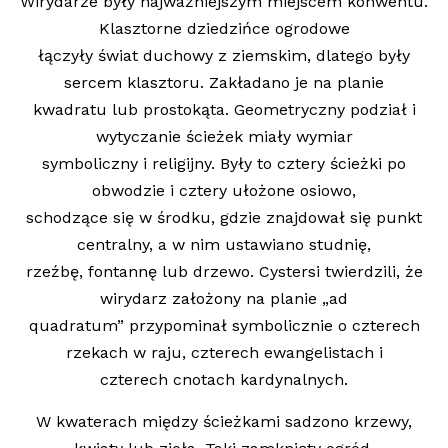
Wirydarze były najważniejszym miejscem konwentu.
Klasztorne dziedzińce ogrodowe
łączyły świat duchowy z ziemskim, dlatego były
sercem klasztoru. Zakładano je na planie
kwadratu lub prostokąta. Geometryczny podział i
wytyczanie ścieżek miały wymiar
symboliczny i religijny. Były to cztery ścieżki po
obwodzie i cztery ułożone osiowo,
schodzące się w środku, gdzie znajdował się punkt
centralny, a w nim ustawiano studnię,
rzeźbę, fontannę lub drzewo. Cystersi twierdzili, że
wirydarz założony na planie „ad
quadratum” przypominał symbolicznie o czterech
rzekach w raju, czterech ewangelistach i
czterech cnotach kardynalnych.
W kwaterach między ścieżkami sadzono krzewy,