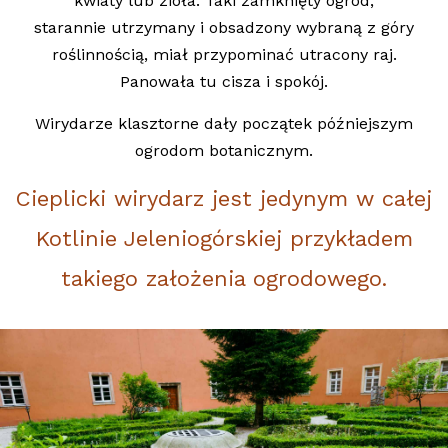
kwiaty lub zioła. Taki zamknięty ogród,
starannie utrzymany i obsadzony wybraną z góry
roślinnością, miał przypominać utracony raj.
Panowała tu cisza i spokój.
Wirydarze klasztorne dały początek późniejszym
ogrodom botanicznym.
Cieplicki wirydarz jest jedynym w całej
Kotlinie Jeleniogórskiej przykładem
takiego założenia ogrodowego.