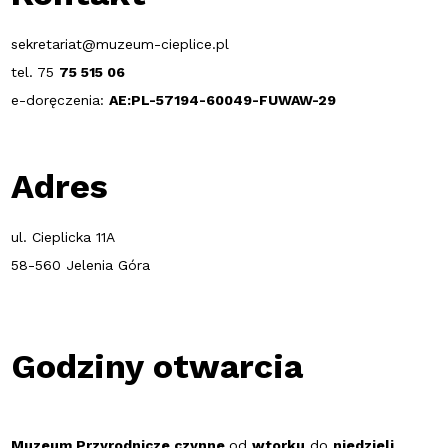
sekretariat@muzeum-cieplice.pl
tel. 75
75 515 06
e-doręczenia:
AE:PL-57194-60049-FUWAW-29
Adres
ul. Cieplicka 11A
58-560 Jelenia Góra
Godziny otwarcia
Muzeum Przyrodnicze czynne
od
wtorku
do
niedzieli