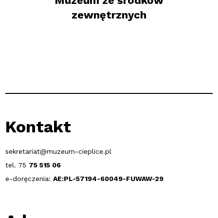
Muzeum ze środków
zewnętrznych
Kontakt
sekretariat@muzeum-cieplice.pl
tel. 75
75 515 06
e-doręczenia:
AE:PL-57194-60049-FUWAW-29