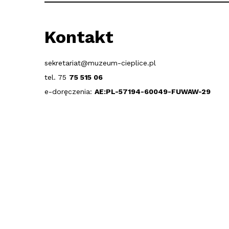
Kontakt
sekretariat@muzeum-cieplice.pl
tel. 75
75 515 06
e-doręczenia:
AE:PL-57194-60049-FUWAW-29