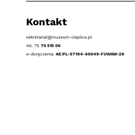
Kontakt
sekretariat@muzeum-cieplice.pl
tel. 75
75 515 06
e-doręczenia:
AE:PL-57194-60049-FUWAW-29