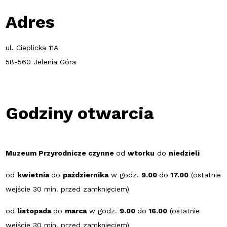
Adres
ul. Cieplicka 11A
58-560 Jelenia Góra
Godziny otwarcia
Muzeum Przyrodnicze czynne
od
wtorku
do
niedzieli
od
kwietnia
do
października
w godz.
9.00
do
17.00
(ostatnie
wejście 30 min. przed zamknięciem)
od
listopada
do
marca
w godz.
9.00
do
16.00
(ostatnie
wejście 30 min. przed zamknięciem)