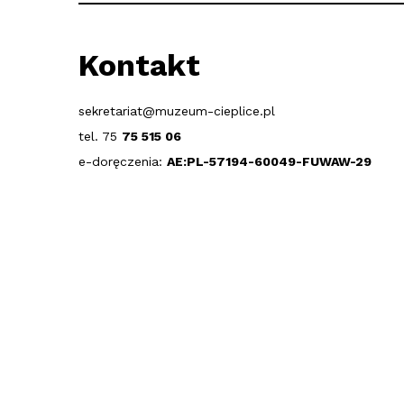
Kontakt
sekretariat@muzeum-cieplice.pl
tel. 75
75 515 06
e-doręczenia:
AE:PL-57194-60049-FUWAW-29