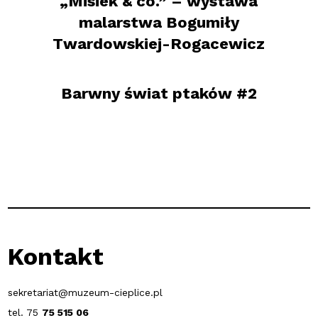
„Misiek & co.” – wystawa
malarstwa Bogumiły
Twardowskiej-Rogacewicz
Barwny świat ptaków #2
Kontakt
sekretariat@muzeum-cieplice.pl
tel. 75
75 515 06