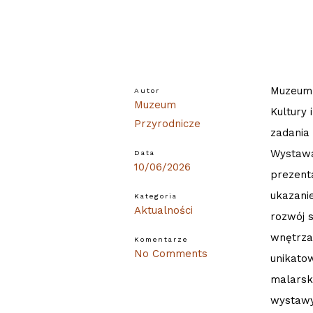
Muzeum 
Autor
Muzeum
Kultury
Przyrodnicze
zadania
Wystawa
Data
10/06/2026
prezent
ukazanie
Kategoria
Aktualności
rozwój 
wnętrza
Komentarze
No Comments
unikato
malarski
wystawy