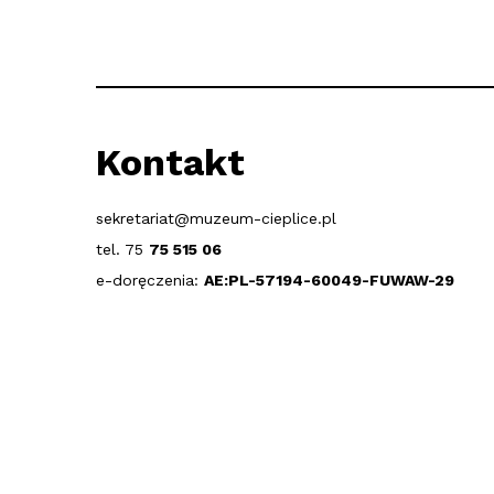
Kontakt
sekretariat@muzeum-cieplice.pl
tel. 75
75 515 06
e-doręczenia:
AE:PL-57194-60049-FUWAW-29