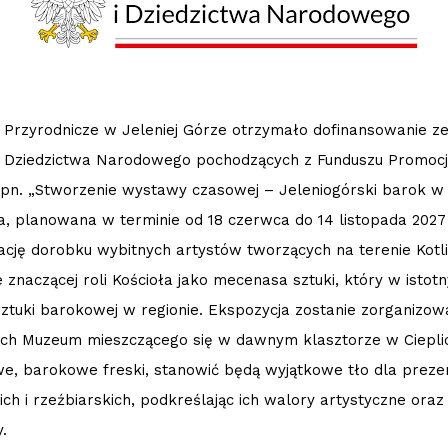
Przyrodnicze w Jeleniej Górze otrzymało dofinansowanie ze
 i Dziedzictwa Narodowego pochodzących z Funduszu Promocji 
 pn. „Stworzenie wystawy czasowej – Jeleniogórski barok w m
, planowana w terminie od 18 czerwca do 14 listopada 2027
ację dorobku wybitnych artystów tworzących na terenie Kotli
 znaczącej roli Kościoła jako mecenasa sztuki, który w isto
sztuki barokowej w regionie. Ekspozycja zostanie zorganiz
ch Muzeum mieszczącego się w dawnym klasztorze w Ciepl
we, barokowe freski, stanowić będą wyjątkowe tło dla preze
ch i rzeźbiarskich, podkreślając ich walory artystyczne oraz
.