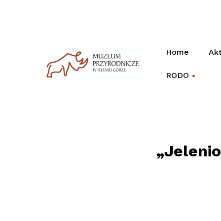
Home
Akt
RODO
+
„Jelenio