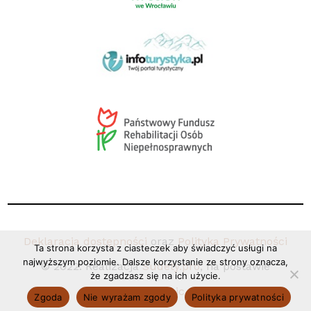
Deklaracja dostępności
oraz
Polityka Prywatności
Ta strona korzysta z ciasteczek aby świadczyć usługi na
najwyższym poziomie. Dalsze korzystanie ze strony oznacza,
© 2022. Realizacja
Sudety.pro
, na postawie
że zgadzasz się na ich użycie.
Coco+Basic.
Zgoda
Nie wyrażam zgody
Polityka prywatności