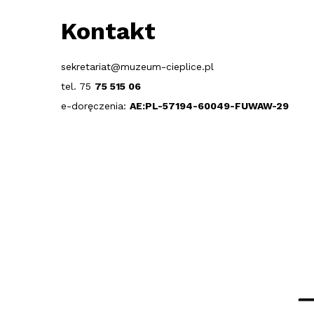
Kontakt
sekretariat@muzeum-cieplice.pl
tel. 75
75 515 06
e-doręczenia:
AE:PL-57194-60049-FUWAW-29