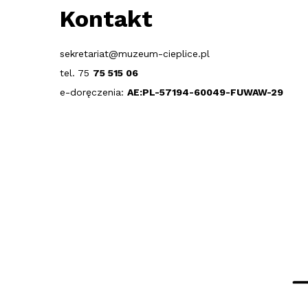
Kontakt
sekretariat@muzeum-cieplice.pl
tel. 75
75 515 06
e-doręczenia:
AE:PL-57194-60049-FUWAW-29