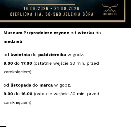
Godziny otwarcia
Muzeum Przyrodnicze czynne
od
wtorku
do
niedzieli
od
kwietnia
do
października
w godz.
9.00
do
17.00
(ostatnie wejście 30 min. przed
zamknięciem)
od
listopada
do
marca
w godz.
9.00
do
16.00
(ostatnie wejście 30 min. przed
zamknięciem)