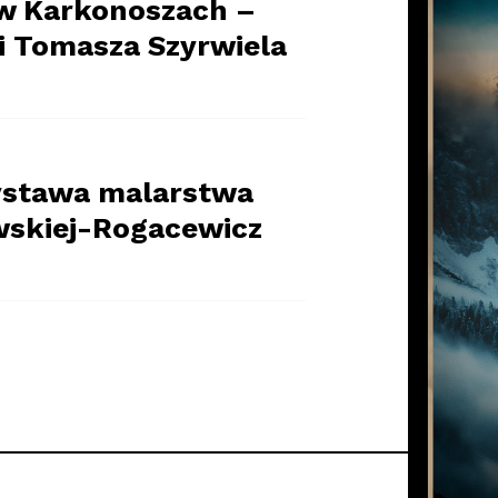
w Karkonoszach –
i Tomasza Szyrwiela
wystawa malarstwa
skiej-Rogacewicz